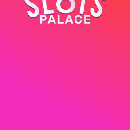
€30
€1
Κατάταξη #3
Ελάχιστο στοίχημα:
€20
4
Κατάταξη #4
5d
02h
:
41m
:
27s
€10
5
Κατάταξη #5
SPIN ROYALE
€30,000
€5
6
Κατάταξη #6
€5
7
Κατάταξη #7
€0.50
Ελάχιστο στοίχημα:
€5
8
Κατάταξη #8
9d
02h
:
41m
:
27s
MONTHLY RACE
Ελάχιστο
10
Ελάχιστο στοίχημα:
Χρησιμοποιούμε cookies, ελέγξτε
250
συμμετέχοντες
€0.2
Δήλωση Cookie
για περισσότερες
ΑΠΟΔΟΧΉ ΌΛΩΝ
πληροφορίες. Μπορείτε να αλλάξετε αυτές
Πώς λειτουργεί
τις ρυθμίσεις στο
Ρυθμίσεις cookie
€0.50
Ελάχιστο στοίχημα:
10d
02h
:
41m
:
27s
ΜΗΝΙΑΊΟ ΤΟΥΡΝΟΥΆ