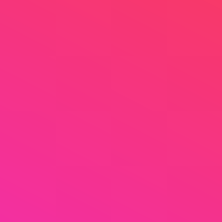
Ελληνικά
ΥΠΟΣΤΉΡΙΞΗ
ΝΟ
LIVE ΚΑΖΊΝΟ
ΑΘΛΗΤΙΚΆ
Ε
ΣΤΟΙΧΉΜΑΤΑ
ία
Κορυφαίο live καζίνο
Προσφ
Αθλητικά
Gold Saloon
Α
πρ
Live στοίχημα
λή
Ρουλέτα
Περισ
Ιπποδρομίες
τικά
Μπλάκτζακ
Τ
uys
Σοου παιχνιδιών