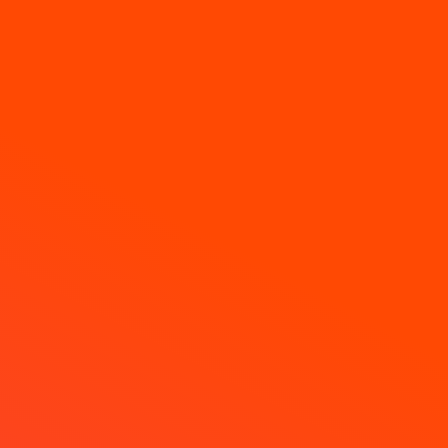
ΣΤΡΈΨΤΕ ΡΆΛΙ
ΤΟΥΡΝΟΥΆ
ΣΎΝΔΕΣΗ
ΕΓΓΡΑΦΉ
NEW