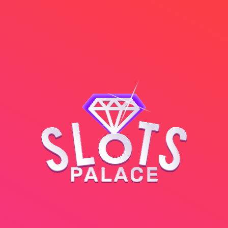
ΠΑΊΞΤΕ
ΠΑΊΞΤΕ