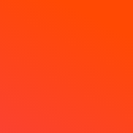
ΊΝΟ
ΑΘΛΗΤΙΚΆ ΣΤΟΙΧΉΜΑΤΑ
ΕΙΔΙΚΆ
ΠΡΟΣΦΟΡΈΣ
ΠΕΡΙ