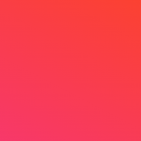
Η διεύθυ
ΔΕΊΤΕ ΤΑ ΚΟΡΥΦΑΊΑ ΜΑΣ ΠΑΙΧΝΊΔΙΑ