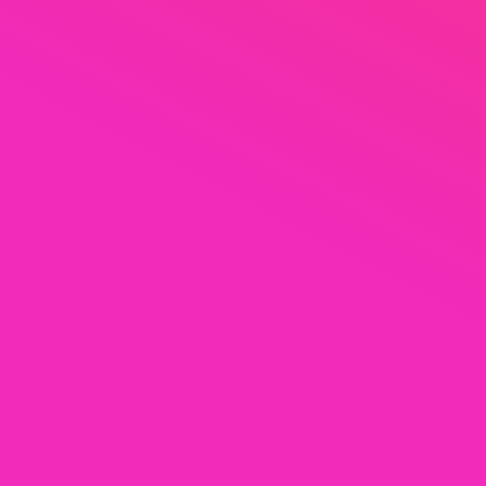
μας
Megaw
ΠΛΗΡΩΜΈΣ
Live Παιχ
Φρουτά
Τζάκπ
Επιτραπέ
παιχνίδ
Άμεσα παιχ
Όλα τα παι