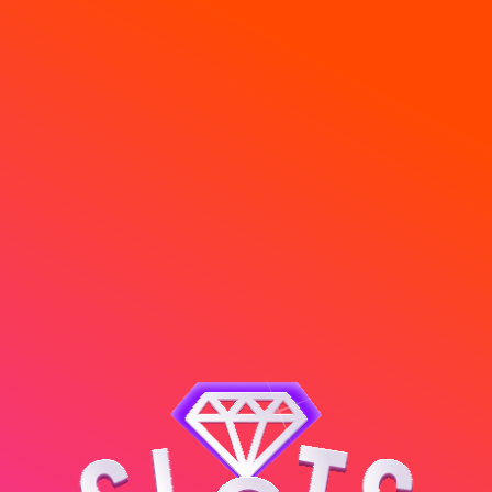
Igrate za demo verziju. Prava
IGRAJTE STVARNO
TURNIRI
BUTIK
Rally Info
Svi reliji
Pravila
igra je mnogo zanimljivija
FIRE IN THE HOLE XBOMB
PREOSTALO VRIJEME:
06:44
2d
15h
:
41m
:
44s
Trajanje:
Vrti se:
Nagradni fond:
GOLD SALOON LIVE
25 MIN
500
€50
250
UKLJUČITE SE
€0.30
Min. oklada:
#
Rang
Nagrada
24d
15h
:
41m
:
44s
€30
Rang #1
MJESEČNA UTRKA
250
€15
Rang #2
€5
€0.50
Rang #3
Min. oklada: