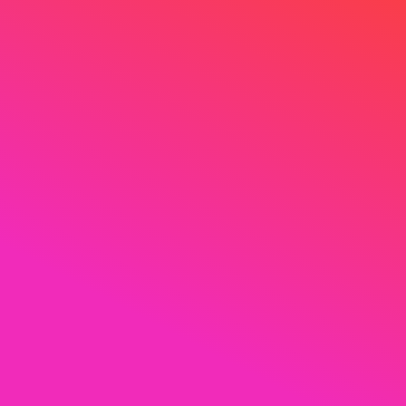
€10
4
Rang #4
24d
01h
:
54m
:
29s
€5
5
Rang #5
MASTERS
€1,500
Min
10
sudionici
Min. oklada:
€0.1
€10
Min. oklada:
Kako radi
38d
01h
:
54m
:
29s
VOLTENT BOOSTER
6500000
Koristimo kolačiće, provjerite
Obavijest o kolačićima
za više
PRIHVATITI SVE
informacija. Ove postavke možete
0.10
Min. oklada:
promijeniti u
Postavke kolačića