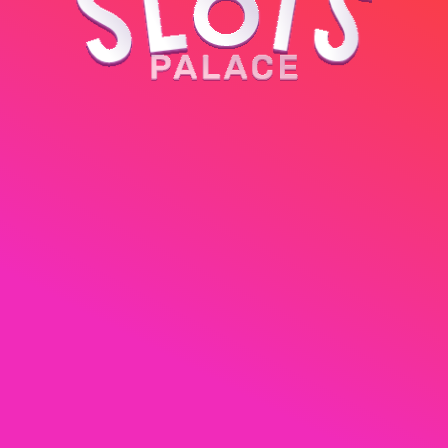
Min
10
sudionici
Min. oklada:
€0.2
22d
16h
:
03m
:
44s
MASTERS
Kako radi
€1,500
€10
Min. oklada:
36d
16h
:
03m
:
44s
VOLTENT BOOSTER
6500000
Koristimo kolačiće, provjerite
Obavijest o kolačićima
za više
PRIHVATITI SVE
informacija. Ove postavke možete
0.10
Min. oklada:
promijeniti u
Postavke kolačića