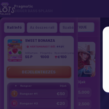
Pragmatic
BIGGER BASS SPLASH
BAJNOKSÁGOK
BOUTIQUE
Rali Infó
Az összes rali
Szabályok
SWEET BONANZA
HÁRTAMARADT IDŐ:
49:21
23d
03h
:
54m
:
20s
Időtartam:
Pörgetés:
Nyereményalap:
DROPS & WINS
55 P
1000
€100
€2,000,000
€0.50
BEJELENTKEZÉS
Min. tét:
#
Név
Pont
Díjak
#
Rangsor
Díjak
€5,000
-
-
€50
Rangsor #1
€20
€2,500
Rangsor #2
-
-