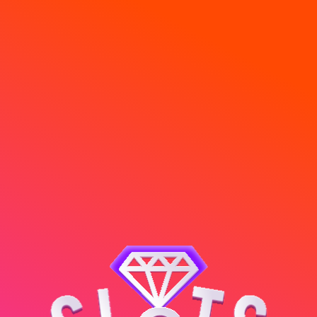
Stai giocando in modalità
demo. La modalità di gioco
TORNEI
NEGOZIO
GIOCA REALEMENTE
Info sul rally
Tutti i Rally
CIAO!
Regole
reale è molto più
emozionante.
Supportiamo diverse lingue, Qui puoi cambiare
MONEY TRAIN 2
le tue preferenze linguistiche.
OGGI ALLE:
14:30
2d
09h
:
58m
:
11s
Durata:
Giri:
Premio in palio:
GOLD SALOON LIVE
25 MIN
500
€50
250
Italiano
Deutsch
English
ACCEDI
€0.30
Scommessa Minima:
#
Classifica
Premio
13d
09h
:
58m
:
11s
€30
Classifica #1
DROPS & WINS
€2,000,000
€15
Classifica #2
€5
€0.50
Classifica #3
Scommessa Minima: