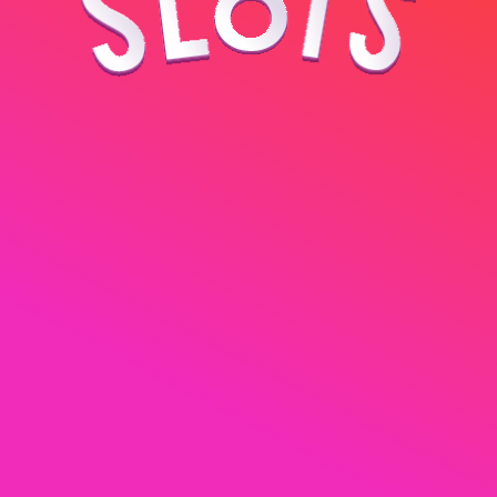
Min
10
Scommessa
25d
13h
:
24m
:
53s
partecipanti
Minima:
€0.1
I MAESTRI
€1,500
Come funziona
€10
Scommessa Minima:
39d
13h
:
24m
:
53s
VOLTENT BOOSTER
Utilizziamo i cookie, controlla
6500000
Informativa sui cookie
per maggiori
ACCETTA TUTTI
informazioni. Puoi modificare queste
impostazioni in
0.10
Scommessa Minima:
Impostazioni dei cookie