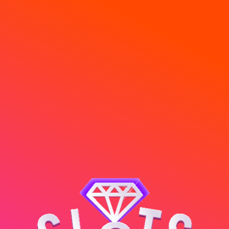
Codice Errore! Hai un problema!
Il gioco è stato disattivato
Stai giocando in modalità
demo. La modalità di gioco
TORNEI
NEGOZIO
GIOCA REALEMENTE
Info sul rally
Tutti i Rally
Regole
reale è molto più
emozionante.
GATES OF OLYMPUS
TEMPO RIMASTO:
00:23
4d
05h
:
05m
:
23s
Durata:
Giri:
Premio in palio:
GARA MENSILE
55 MIN
500
€100
250
ACCEDI
€0.50
Scommessa Minima:
#
Classifica
Premio
6d
05h
:
05m
:
23s
€50
Classifica #1
GOLD SALOON LIVE
250
€20
Classifica #2
€15
€0.30
Classifica #3
Scommessa Minima: