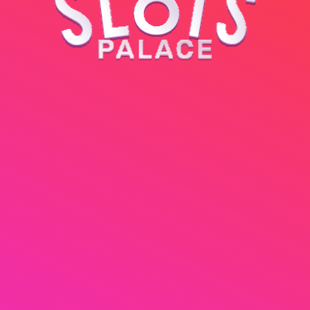
一般情報
カジノ
ライブカジノ
スポーツブック
特別
セキュリティーとプライバシー
利用規約と条件