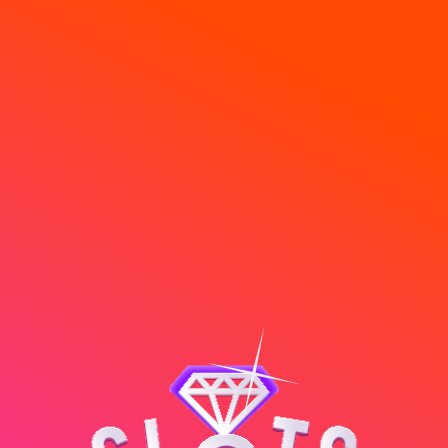
Du spiller demo-versjonen. Den ekte
SPILL EKTE
TURNERINGER
BOUTIQUE
Rally info
Alle Rally
Regler
spillmodusen er mye mer spennende.
BOOK OF SUN: CHOICE
I DAG KL:
17:30
3d
06h
:
47m
:
35s
Varighet:
Spinn:
Premiepott:
UKENS SPILLEAUTOMAT
25 MIN
500
€50
250
MELD PÅ
€0.50
Minimuminnsats
#
Rang
Premie
3d
06h
:
47m
:
35s
€30
Rang #1
GOLD SALOON LIVE
250
€15
Rang #2
€5
€0.30
Rang #3
Minimuminnsats