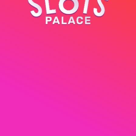
Min
10
deltakere
Minimuminnsats
22d
06h
:
47m
:
35s
€0.2
MÅNEDLIG LØP
250
Slik virker det
€0.50
Minimuminnsats
22d
06h
:
47m
:
35s
Vi bruker informasjonskapsler. Se
THE MASTERS WORLD CUP
Retningslinjer for
informasjonskapsler
2026
AKSEPTER ALLE
for mer info. Du kan endre disse
1500
innstillingene i
innstillinger for
informasjonskapsler
10
Minimuminnsats
23d
06h
:
47m
:
35s
CASHCRAB MÅNEDLIG RACE