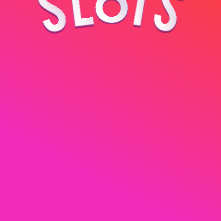
€5
Rang #3
23d
21h
:
44m
:
46s
Min
10
deltakere
Minimuminnsats
€0.2
MESTERNE
€1,500
Slik virker det
€10
Minimuminnsats
37d
21h
:
44m
:
46s
Vi bruker informasjonskapsler. Se
VOLTENT BOOSTER
Retningslinjer for
informasjonskapsler
6500000
AKSEPTER ALLE
for mer info. Du kan endre disse
innstillingene i
innstillinger for
0.10
Minimuminnsats
informasjonskapsler