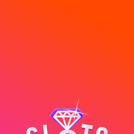
Du spiller demo-versjonen. Den ekte
SPILL EKTE
TURNERINGER
BOUTIQUE
Rally info
Alle Rally
Regler
spillmodusen er mye mer spennende.
BIG BASS BONANZA
TID SOM GJENSTÅR:
09:09
4d
00h
:
14m
:
08s
Varighet:
Spinn:
Premiepott:
GOLD SALOON LIVE
25 MIN
500
€50
250
MELD PÅ
€0.30
Minimuminnsats
#
Rang
Premie
26d
00h
:
14m
:
08s
€30
Rang #1
MÅNEDLIG LØP
250
€15
Rang #2
€5
€0.50
Rang #3
Minimuminnsats