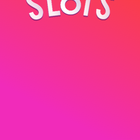
Min
10
deltakere
Minimuminnsats
22d
14h
:
22m
:
14s
€0.2
MESTERNE
€1,500
Slik virker det
€10
Minimuminnsats
36d
14h
:
22m
:
14s
Vi bruker informasjonskapsler. Se
VOLTENT BOOSTER
Retningslinjer for
informasjonskapsler
6500000
AKSEPTER ALLE
for mer info. Du kan endre disse
innstillingene i
innstillinger for
0.10
Minimuminnsats
informasjonskapsler