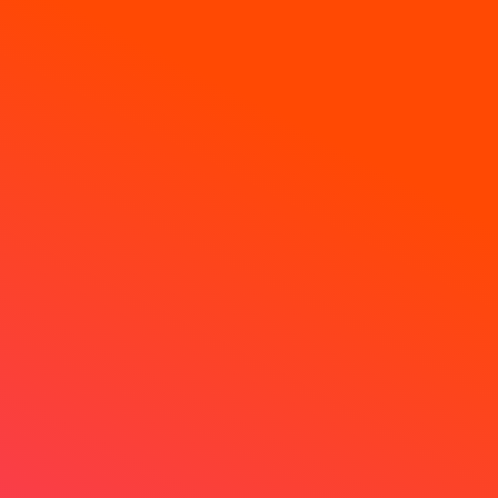
LOGIN
REGISTRARSE
Código ¡Error! ¡Tienes un problema!
El juego ha sido desactivado.