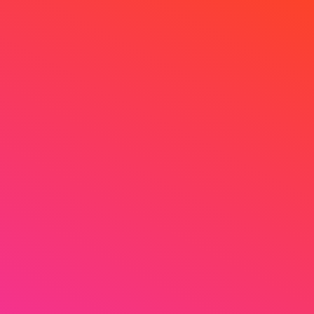
TORNEOS
BOUTIQUE
Información sobre el mitin
Todos los Rallies
Norm
GATES OF OLYMPUS
TIEMPO RESTANTE:
27:21
2d
02h
:
32m
:
21s
Duración:
Giros:
Bolsa de
GOLD SALOON LIVE
premios:
55 MIN
1000
250
€200
€0.30
Apuesta Mínima:
INSCRÍBETE
#
Rango
Premio
2d
02h
:
32m
:
21s
€75
Rango #1
TRAGAMONEDAS DE LA
SEMANA
250
€50
Rango #2