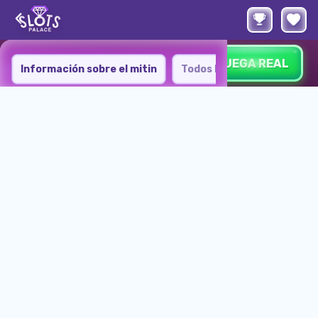
Estás jugando en modo demo. El juego
JUEGA REAL
TORNEOS
BOUTIQUE
Información sobre el mitin
Todos los Rallies
Norm
real es mucho más interesante.
MONEY TRAIN 2
TIEMPO RESTANTE:
01:48
0d
09h
:
06m
:
48s
Duración:
Giros:
Bolsa de
CARRERA MENSUAL
premios:
25 MIN
500
250
€50
€0.50
Apuesta Mínima:
INSCRÍBETE
#
Rango
Premio
2d
09h
:
06m
:
48s
€30
Rango #1
GOLD SALOON LIVE
250
€15
Rango #2
€0.30
Apuesta Mínima: