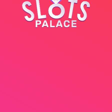
15
9
10
10
RANKING
#
Gracz
Punkty
Nagroda
45
ERME*****
9835
38
PEPP*****
6855
30
KONF*****
1507
27
4
ADAM*****
1453
25
5
SAIM*****
1150