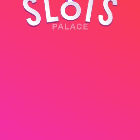
Informações Gerais
Casino
Casino Ao Vivo
Apostas Desportivas
Especiais
Segurança E Privacidade
Termos E Condições