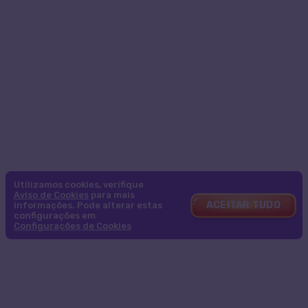
€5
Posição #3
24d
16h
:
06m
:
04s
Mín.
10
Aposta mínima:
participantes
€0.1
CORRIDA MENSAL
250
Como funciona
€0.50
Aposta mínima:
24d
16h
:
06m
:
04s
OS MESTRES
Utilizamos cookies, verifique
€1,500
Aviso de Cookies
para mais
ACEITAR TUDO
informações. Pode alterar estas
configurações em
€10
Aposta mínima:
Configurações de Cookies
38d
16h
:
06m
:
04s
VOLTENT BOOSTER
6500000