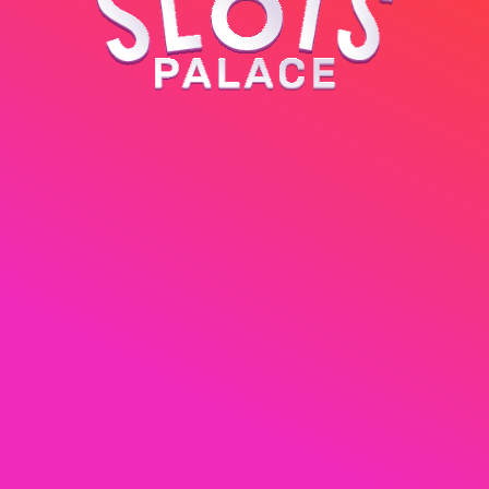
€5
Posição #3
23d
20h
:
17m
:
55s
Mín.
10
Aposta mínima:
participantes
€0.1
OS MESTRES
€1,500
Como funciona
€10
Aposta mínima:
37d
20h
:
17m
:
55s
VOLTENT BOOSTER
Utilizamos cookies, verifique
6500000
Aviso de Cookies
para mais
ACEITAR TUDO
informações. Pode alterar estas
configurações em
0.10
Aposta mínima:
Configurações de Cookies