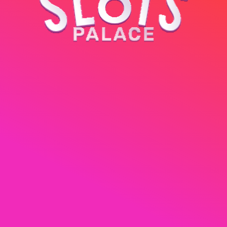
€5
Posição #3
15d
21h
:
22m
:
05s
Mín.
10
Aposta mínima:
participantes
€0.2
CORRIDA MENSAL
250
Como funciona
€0.50
Aposta mínima:
15d
21h
:
22m
:
05s
THE MASTERS CAMPEONATO
Utilizamos cookies, verifique
DO MUNDO 2026
Aviso de Cookies
para mais
€1,500
ACEITAR TUDO
informações. Pode alterar estas
configurações em
Configurações de Cookies
€10
Aposta mínima:
16d
21h
:
22m
:
05s
CORRIDA MENSAL CASHCRAB