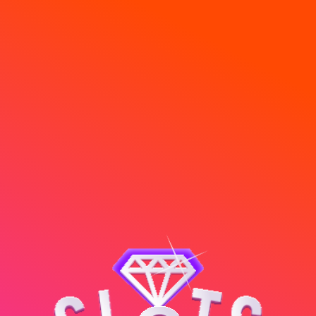
Está a jogar a versão demo.
JOGUE DE VERDADE
O jogo real é muito mais
TORNEIOS
BOUTIQUE
Informações sobre o rali
Todos os Ralis
Regras
interessante
SWEET BONANZA
TEMPO RESTANTE:
17:05
3d
21h
:
22m
:
05s
Duração:
Giros:
Montra de
GOLD SALOON LIVE
prémios:
25 MIN
500
250
€50
€0.30
Aposta mínima:
ACTIVAR
#
Posição
Prémio
3d
21h
:
22m
:
05s
€30
Posição #1
SLOT DA SEMANA
250
€15
Posição #2
€0.50
Aposta mínima: