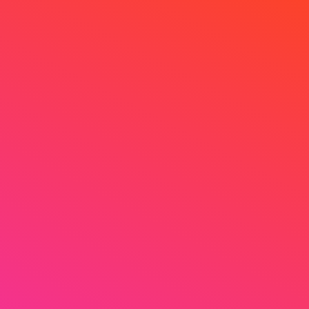
Booming Games
WAY OF THE WOLF HOLD AND WIN EXTREME 10,000
TORNEIOS
BOUTIQUE
Informações sobre o rali
Todos os Ralis
Regras
FIRE IN THE HOLE XBOMB
TEMPO RESTANTE:
07:41
Duração:
Giros:
Montra de
prémios:
25 MIN
500
€50
ACTIVAR
#
Posição
Prémio
€30
Posição #1
€15
Posição #2