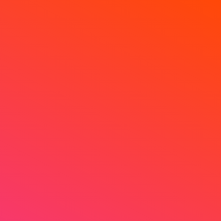
BONJOUR !
Nous sommes polyglottes, nous parlons différentes
langues, Vous pouvez modifier vos préférences de langue
ici.
Français
Deutsch
English