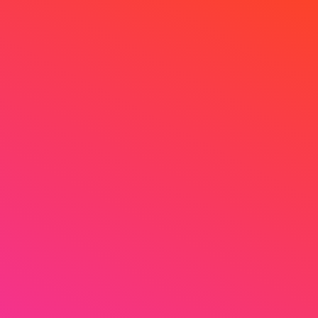
EGT Digital
BLACK LOUNGE BELL LINK
TOURNOIS
BOUTIQUE
Infos sur le rallye
Tous les rallyes
Règles
SWEET BONANZA
TEMPS RESTANT:
12:19
4d
00h
:
47m
:
19s
Durée:
Tours:
Récompenses:
GOLD SALOON LIVE
25 MIN
500
€100
250
€0.30
S'INSCRIRE
Mise Min :
#
Rang
Lot
4d
00h
:
47m
:
19s
€50
Rang #1
SLOT DE LA SEMAINE
250
€20
Rang #2