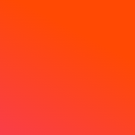
SE CONNECTER
S'INSCRIRE