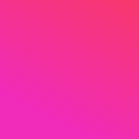
€0.50
Mise Min :
€15
Rang #3
€10
4
Rang #4
7d
00h
:
47m
:
19s
€5
5
Rang #5
DROPS & WINS
€2,000,000
Min
10
Mise Min :
€0.2
€0.50
Mise Min :
participants
Comment ça fonctionne
16d
00h
:
47m
:
19s
COURSE MENSUELLE
250
€0.50
Mise Min :
16d
00h
:
47m
:
19s
COUPE DU MONDE DE LA