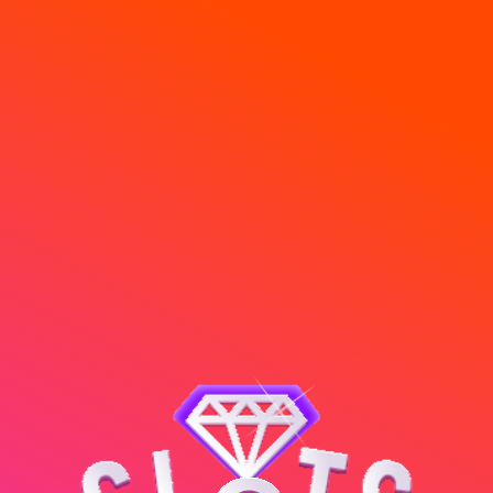
Kód Chyba! Máte problém!
Hra bola deaktivovaná
Hráte demo verziu. Skutočná
HRAJTE NAOSTRO
TURNAJE
BUTIK
Informácie o pretekoch
Všetky rally
Pravidlá
hra je oveľa zaujímavejšia
MONEY TRAIN 2
DNES O:
14:30
1d
11h
:
13m
:
37s
Trvanie:
Spiny:
Bank:
GOLD SALOON LIVE
25 MIN
500
€50
250
PRIHLÁSIŤ SA
€0.30
Min. stávka:
#
Poradie
Cena
1d
11h
:
13m
:
37s
€30
Poradie #1
PRAGMATIC LIVE PRESTIGE
CUP
€15
Poradie #2
€3,000
€5
Poradie #3