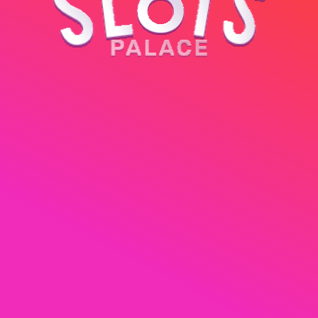
€1
Min. stávka:
Min
10
účastníci
Min. stávka:
€0.1
2d
11h
:
13m
:
37s
Ako to funguje
SPIN ROYALE
€30,000
€0.50
Min. stávka:
6d
11h
:
13m
:
37s
MESAČNÉ ZÁVODY
Používame súbory cookie, pozrite si
250
Oznámenie o súboroch cookie
pre
PRIJAŤ VŠETKO
viac informácií. Toto nastavenie
môžete zmeniť v
Nastavenia cookies
€0.50
Min. stávka:
51d
11h
:
13m
:
37s
VOLTENT BOOSTER