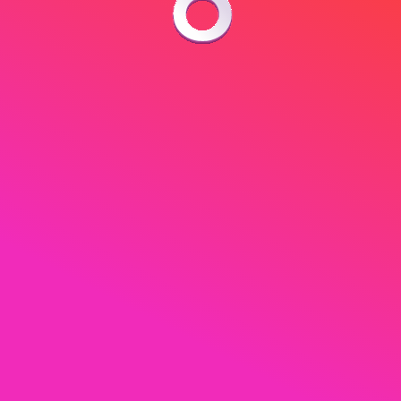
Min
10
účastníci
Min. stávka:
€0.2
19d
12h
:
59m
:
37s
MESAČNÉ ZÁVODY
Ako to funguje
250
€0.50
Min. stávka:
19d
12h
:
59m
:
37s
MASTERS MAJSTROVSTVÁ
SVETA 2026
Používame súbory cookie, pozrite si
1500
Oznámenie o súboroch cookie
pre
PRIJAŤ VŠETKO
viac informácií. Toto nastavenie
môžete zmeniť v
Nastavenia cookies
10
Min. stávka:
20d
12h
:
59m
:
37s
CASHCRAB PRETEKY