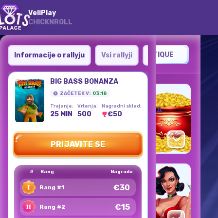
VeliPlay
CHICKNROLL
TURNIRJI
BOUTIQUE
Informacije o rallyju
Vsi rallyji
Pravila
BIG BASS BONANZA
ZAČETEK V:
03:18
3d
20h
:
33m
:
18s
Trajanje:
Vrtenja:
Nagradni sklad:
IGRALNI AVTOMAT TEDNA
25 MIN
500
€50
250
€0.50
PRIJAVITE SE
Najmanjša stava:
#
Rang
Nagrada
3d
20h
:
33m
:
18s
€30
Rang #1
GOLD SALOON LIVE
250
€15
Rang #2