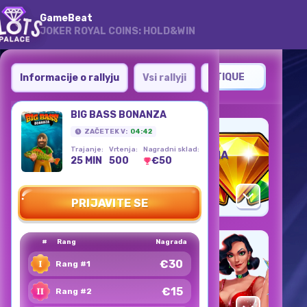
GameBeat
JOKER ROYAL COINS: HOLD&WIN
TURNIRJI
BOUTIQUE
Informacije o rallyju
Vsi rallyji
Pravila
BIG BASS BONANZA
ZAČETEK V:
04:42
0d
00h
:
34m
:
42s
Trajanje:
Vrtenja:
Nagradni sklad:
IGRALNI AVTOMAT TEDNA
25 MIN
500
€50
250
€0.50
PRIJAVITE SE
Najmanjša stava:
#
Rang
Nagrada
0d
00h
:
34m
:
42s
€30
Rang #1
GOLD SALOON LIVE
250
€15
Rang #2