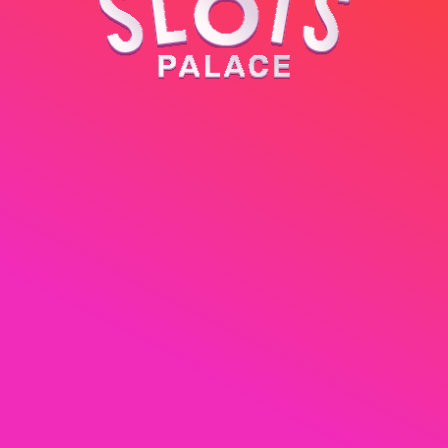
€10
4
Rang #4
24d
01h
:
34m
:
46s
€5
5
Rang #5
MONTHLY RACE
250
Min
10
udeleženci
Najmanjša stava:
€0.1
€0.50
Najmanjša stava:
Kako deluje
24d
01h
:
34m
:
46s
MASTERS
€1,500
Uporabljamo piškotke, preverite
Obvestilo o piškotkih
za več
SPREJMITE VSE
informacij. Te nastavitve lahko
€10
Najmanjša stava:
spremenite v
Nastavitve piškotkov
38d
01h
:
34m
:
46s
VOLTENT BOOSTER
6500000