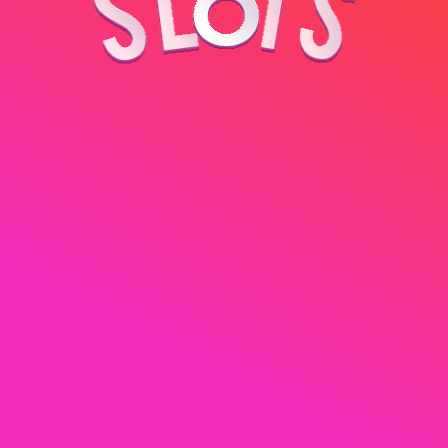
Min
10
Scommessa
22d
20h
:
44m
:
03s
partecipanti
Minima:
€0.2
I MAESTRI
€1,500
Come funziona
€10
Scommessa Minima:
36d
20h
:
44m
:
03s
VOLTENT BOOSTER
Utilizziamo i cookie, controlla
6500000
Informativa sui cookie
per maggiori
ACCETTA TUTTI
informazioni. Puoi modificare queste
impostazioni in
0.10
Scommessa Minima:
Impostazioni dei cookie