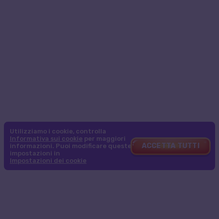
€10
4
Classifica #4
25d
05h
:
40m
:
18s
€5
5
Classifica #5
GARA MENSILE
250
Min
10
Scommessa
partecipanti
Minima:
€0.2
€0.50
Scommessa Minima:
Come funziona
25d
05h
:
40m
:
18s
I MAESTRI
Utilizziamo i cookie, controlla
€1,500
Informativa sui cookie
per maggiori
ACCETTA TUTTI
informazioni. Puoi modificare queste
impostazioni in
€10
Scommessa Minima:
Impostazioni dei cookie
39d
05h
:
40m
:
18s
VOLTENT BOOSTER
6500000