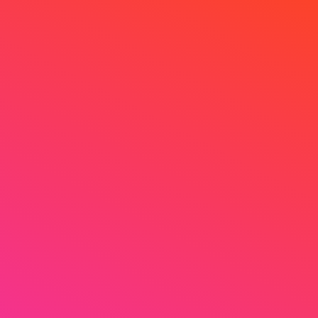
Spinomenal
PIGGY CASH OUT - HOLD & HIT 3X3
TORNEI
NEGOZIO
Info sul rally
Tutte le Rally
Regole
WOLF GOLD
TEMPO RIMASTO:
03:21
0d
18h
:
38m
:
22s
Durata:
Giri:
Premio in palio:
SPIN ROYALE
25 MIN
500
€50
€30,000
€0.50
ACCEDI
Scommessa Minima:
#
Classifica
Premio
4d
18h
:
38m
:
21s
€30
Classifica #1
GARA MENSILE
250
€15
Classifica #2