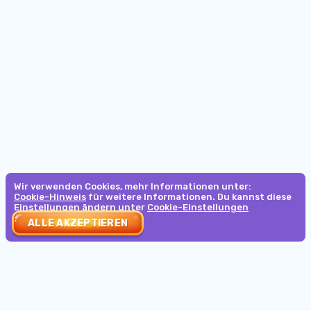
Min
10
teilnehmer
Min. Wette:
€0.1
6d
10h
:
42m
:
54s
GOLD SALOON ELITE
Wie es funktioniert
€5,000
€1
Min. Wette:
7d
10h
:
42m
:
54s
AMUSNET SUMMER VIBES
Wir verwenden Cookies, mehr Informationen unter:
€12,000
Cookie-Hinweis
für weitere Informationen. Du kannst diese
Einstellungen ändern unter
Cookie-Einstellungen
€1
ALLE AKZEPTIEREN
Min. Wette:
49d
10h
:
42m
:
54s
VOLTENT BOOSTER
6500000