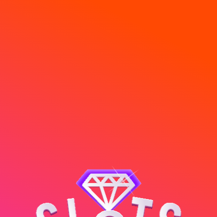
Du spielst eine
Demoversion. Das echte
TURNIERE
BOUTIQUE
SPIELE MIT ECHTGELD
Rallye-Infos
Alle Rallys
HALLO!
Regeln
Spiel ist viel
interessanter.
Wir bieten Unterstützung in verschiedenen
BOOK OF DEAD
Sprachen, Ihre Spracheinstellungen können
BEGINNT IN:
00:48
3d
16h
:
30m
:
47s
hier geändert werden
Dauer:
Spins:
Preis-Pool:
GOLD SALOON LIVE
25 MIN.
500
€50
250
BEITRETEN
€0.30
Min. Wette:
Deutsch
Deutsch
English
#
Rang
Preis
14d
16h
:
30m
:
47s
€30
Rang #1
DROPS & WINS
€2,000,000
€15
Rang #2
€5
€0.50
Rang #3
Min. Wette: