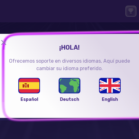
as
¡HOLA!
Ofrecemos soporte en diversos idiomas, Aquí puede
cambiar su idioma preferido.
Español
Deutsch
English