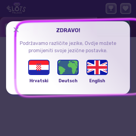
Igrate za demo verziju. Prava
IGRAJTE STVARNO
TURNIRI
BUTIK
Rally Info
Svi reliji
ZDRAVO!
Pravila
igra je mnogo zanimljivija
Podržavamo različite jezike, Ovdje možete
GATES OF OLYMPUS
promijeniti svoje jezične postavke.
PREOSTALO VRIJEME:
51:30
1d
05h
:
56m
:
30s
Trajanje:
Vrti
Nagradni
GOLD SALOON LIVE
se:
fond:
55
250
500
€100
UNDEFINED
Hrvatski
Deutsch
English
€0.30
Min. oklada:
UKLJUČITE SE
12d
05h
:
56m
:
30s
#
Rang
Nagrada
DROPS & WINS
€50
Rang #1
€2,000,000
€20
Rang #2
€0.50
Min. oklada: