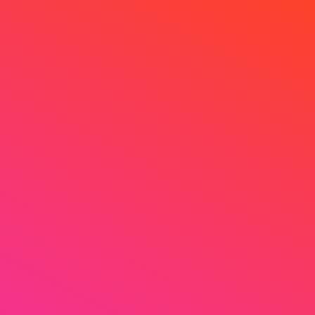
Iron Dog
3 PORKY BANKS HOLD AND WIN EXTRA
BAJNOKSÁGOK
BOUTIQUE
Rali Infó
Az összes rali
Szabályok
SWEET BONANZA
HÁRTAMARADT IDŐ:
19:30
0d
03h
:
24m
:
30s
Időtartam:
Pörgetés:
Nyereményalap:
A VILÁGBAJNOKSÁG 2026
55 P
1000
€100
MESTEREI
€1,500
BEJELENTKEZÉS
€10
Min. tét:
#
Rangsor
Díjak
6d
03h
:
24m
:
30s
€50
Rangsor #1
GOLD SALOON LIVE
€20
250
Rangsor #2