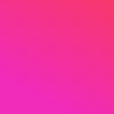
€15
Rangsor #3
€0.30
Min. tét:
€10
4
Rangsor #4
6d
03h
:
24m
:
30s
€5
5
Rangsor #5
A HÉT NYERŐGÉPES JÁTÉKA
250
Min
10
résztvevő
Min. tét:
€0.2
vett részt
€0.50
Min. tét:
Hogyan működik
6d
03h
:
24m
:
30s
PRAGMATIC LIVE PRESTIGE
CUP
€3,000
€1
Min. tét:
7d
03h
:
24m
:
30s