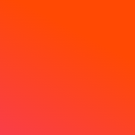
BEJELENTKEZÉS
REGISZTRÁCIÓ