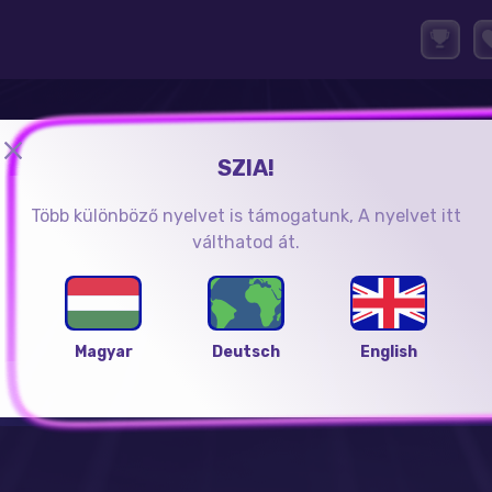
SZIA!
Több különböző nyelvet is támogatunk, A nyelvet itt
válthatod át.
Magyar
Deutsch
English