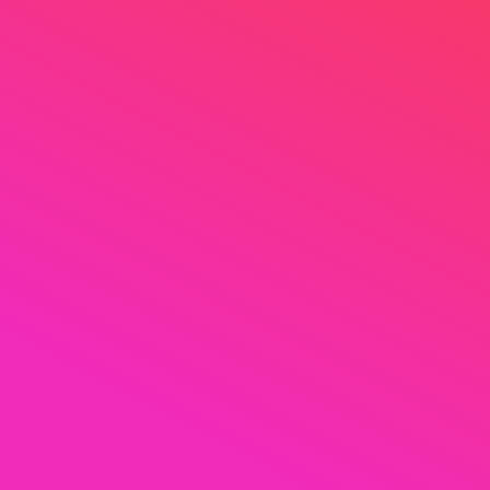
€0.50
Min. tét:
€5
Rangsor #3
5d
10h
:
29m
:
25s
Min
10
résztvevő
Min. tét:
€0.1
vett részt
A HÓNAP FUTAMA
250
Hogyan működik
€0.50
Min. tét:
25d
10h
:
29m
:
25s
DROPS & WINS
€2,000,000
€0.50
Min. tét:
50d
10h
:
29m
:
25s
VOLTENT BOOSTER