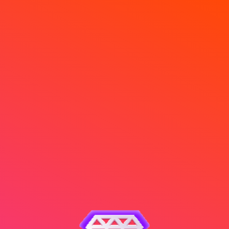
SZIA!
Több különböző nyelvet is támogatunk, A nyelvet itt
válthatod át.
Magyar
Deutsch
English