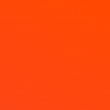
GRATISSPILL
Veksle
DIAMANTER TIL GRATISSPILL
kr50
kr100