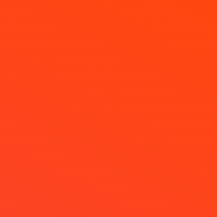
kr200
kr300
kr400
kr500
KJØP FOR 10
BYTT DIAMANTER TIL GRATISSPINN
Slot Crab