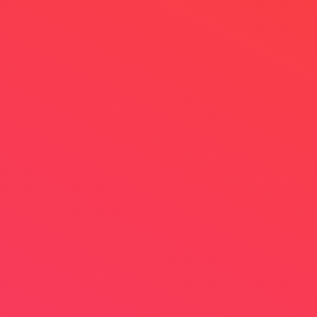
Twin Spin Megaways
5
10
20
KJØP FOR 4
Silverback Gold
5
10
20
KJØP FOR 4