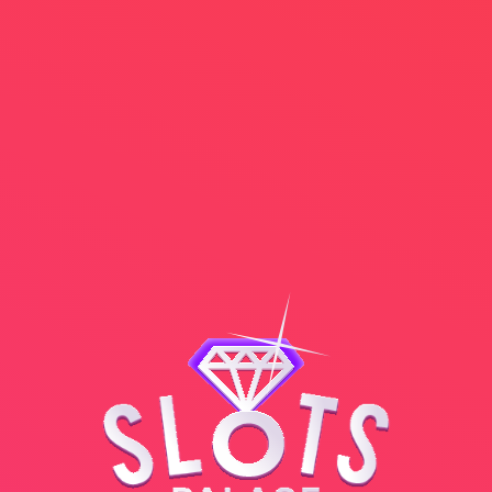
777 Strike
5
10
20
KJØP FOR 4
Dynamite Riches
Megaways