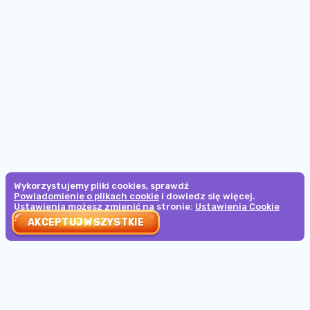
€5
Ranga #3
35d
17h
:
56m
:
40s
Min.
10
Min. zakład:
€0.2
VOLTENT BOOSTER
uczestników
6500000
Jak to działa
0.10
Min. zakład:
Wykorzystujemy pliki cookies, sprawdź
Powiadomienie o plikach cookie
i dowiedz się więcej.
Ustawienia możesz zmienić na stronie:
Ustawienia Cookie
AKCEPTUJ WSZYSTKIE