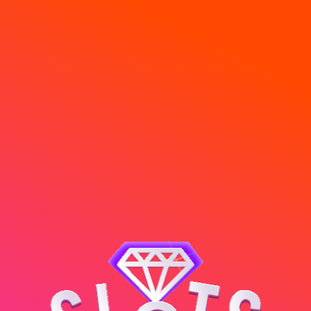
Hráte demo verziu. Skutočná
HRAJTE NAOSTRO
TURNAJE
BUTIK
Informácie o pretekoch
DOBRÝ DEŇ!
Všetky rally
Pravidlá
hra je oveľa zaujímavejšia
Podporujeme rôzne jazyky, Tu si môžete
SWEET BONANZA
prepnúť svoje jazykové preferencie.
ZOSTÁVAJÚCI ČAS:
02:31
0d
12h
:
37m
:
31s
Trvanie:
Spiny:
Bank:
GOLD SALOON LIVE
25 MIN
500
€50
250
Slovenčina
Deutsch
English
PRIHLÁSIŤ SA
€0.30
Min. stávka:
#
Poradie
Cena
11d
12h
:
37m
:
31s
€30
Poradie #1
DROPS & WINS
€2,000,000
€15
Poradie #2
€5
€0.50
Poradie #3
Min. stávka: