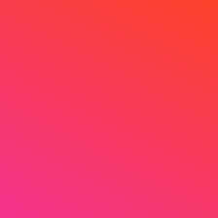
TURNIEJE
BUTIK
Informacje o Rally
Wszystkie Wyścigi
Zasady
MONEY TRAIN 2
DZISIAJ O:
14:30
4d
10h
:
13m
:
36s
Czas
Spinów:
Pula
GOLD SALOON LIVE
trwania:
Nagród:
500
250
25 MIN
€50
€0.30
Min. zakład:
ZAPISZ SIĘ
#
Ranga
Nagroda
4d
10h
:
13m
:
36s
€30
Ranga #1
SLOTY TYGODNIA
250
€15
Ranga #2