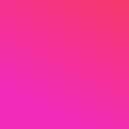
€0.50
Min. zakład:
€5
Ranga #3
7d
10h
:
13m
:
36s
Min.
10
Min. zakład:
€0.1
DROPS & WINS
uczestników
€2,000,000
Jak to działa
€0.50
Min. zakład:
16d
10h
:
13m
:
36s
WYŚCIG MIESIĄCA
250
€0.50
Min. zakład:
16d
10h
:
13m
:
36s
PUCHAR ŚWIATA MASTERS